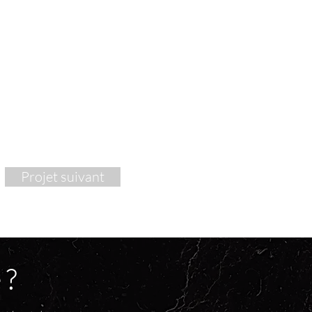
1/3
Projet suivant
 ?