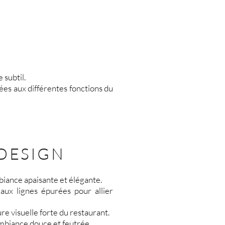
 subtil.
es aux différentes fonctions du
 DESIGN
biance apaisante et élégante.
 aux lignes épurées pour allier
re visuelle forte du restaurant.
ambiance douce et feutrée.