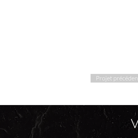
Projet précéden
V