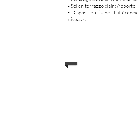
▪️ Sol en terrazzo clair : Apport
▪️ Disposition fluide : Différen
niveaux.