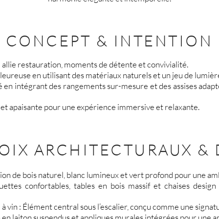
CONCEPT & INTENTION
i allie restauration, moments de détente et convivialité.
eureuse en utilisant des matériaux naturels et un jeu de lumière
é en intégrant des rangements sur-mesure et des assises adapté
 et apaisante pour une expérience immersive et relaxante.
OIX ARCHITECTURAUX &
tion de bois naturel, blanc lumineux et vert profond pour une am
ettes confortables, tables en bois massif et chaises design
e à vin : Élément central sous l’escalier, conçu comme une signatu
res en laiton suspendus et appliques murales intégrées pour une 