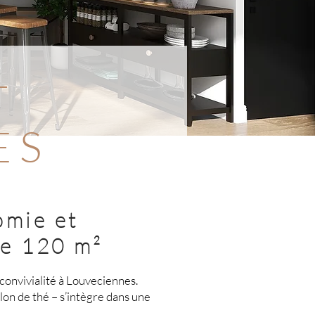
T
ES
omie et
de 120 m²
convivialité à Louveciennes.
alon de thé – s’intègre dans une