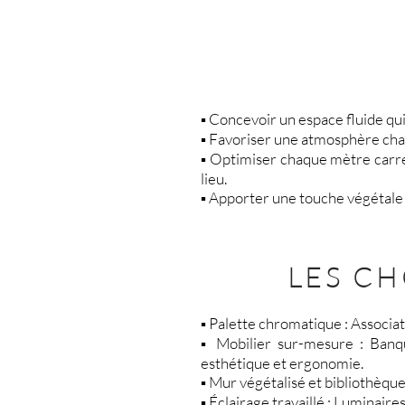
▪️ Concevoir un espace fluide qu
▪️ Favoriser une atmosphère chal
▪️ Optimiser chaque mètre carr
lieu.
▪️ Apporter une touche végétale
LES CH
▪️ Palette chromatique : Associa
▪️ Mobilier sur-mesure : Banqu
esthétique et ergonomie.
▪️ Mur végétalisé et bibliothèqu
▪️ Éclairage travaillé : Luminai